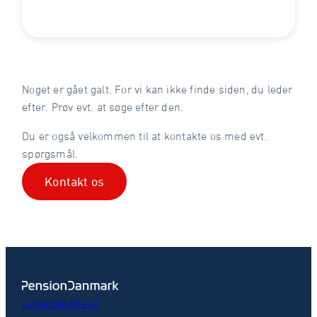
Noget er gået galt. For vi kan ikke finde siden, du leder
efter. Prøv evt. at søge efter den.
Du er også velkommen til at kontakte os med evt.
spørgsmål.
Kontakt os
Langelinie Allé 43