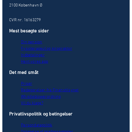
2100 København Ø
CVR nr. 16163279
Mest besøgte sider
Din pension
Fysioterapeut og kiropraktor
Indbetalinger
Hent vores app
Det med småt
Priser
Redegørelser fra Finanstilsynet
Whistleblowerordning
Vil du klage?
Privatlivspolitik og betingelser
Persondatapolitik
Optagelse af telefonsamtaler