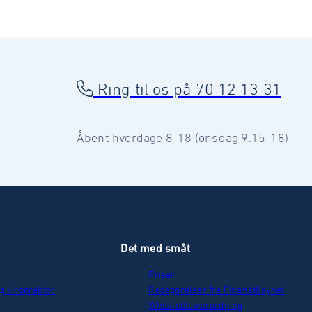
Ring til os på 70 12 13 31
Åbent hverdage 8-18 (onsdag 9.15-18)
r
Det med småt
Priser
g kiropraktor
Redegørelser fra Finanstilsynet
Whistleblowerordning