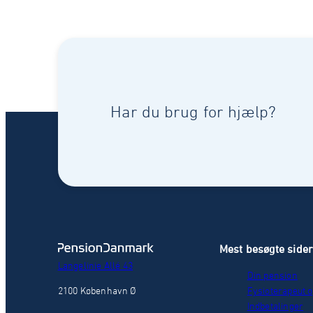
Har du brug for hjælp?
Mest besøgte side
Langelinie Allé 43
Din pension
2100 København Ø
Fysioterapeut o
Indbetalinger