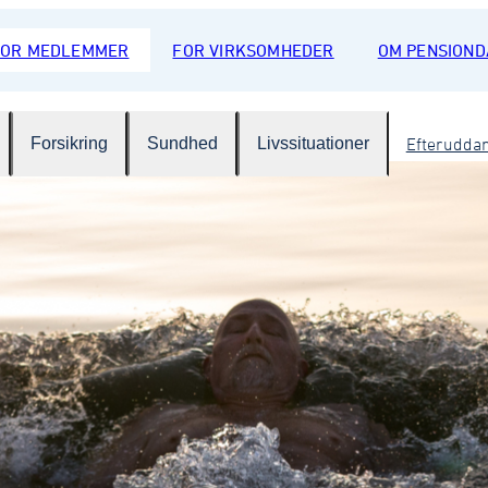
FOR MEDLEMMER
FOR VIRKSOMHEDER
OM PENSION
Forsikring
Sundhed
Livssituationer
Efterudda