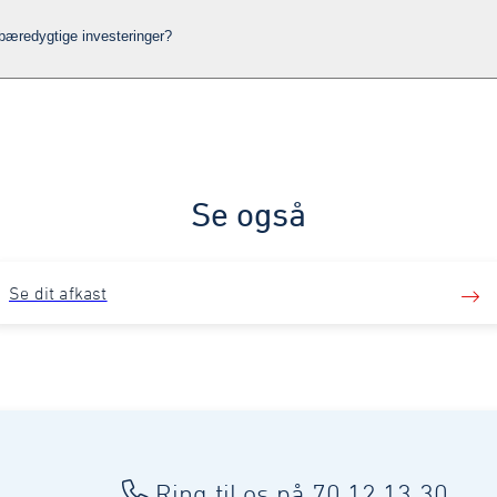
 bæredygtige investeringer?
Se også
Se dit afkast
Ring til os på 70 12 13 30