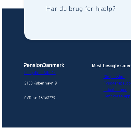
Har du brug for hjælp?
Mest besøgte side
Langelinie Allé 43
Din pension
2100 København Ø
Fysioterapeut o
Indbetalinger
Hent vores app
CVR nr. 16163279