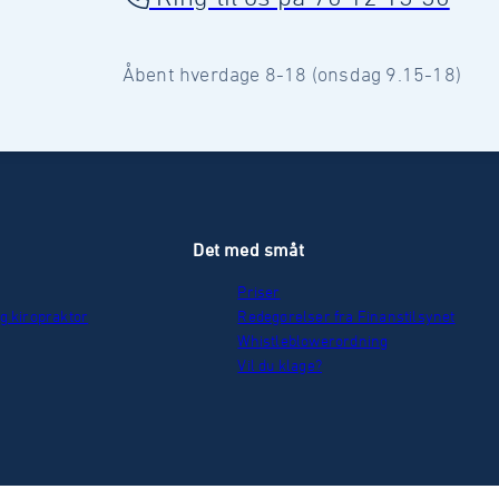
Åbent hverdage 8-18 (onsdag 9.15-18)
r
Det med småt
Priser
g kiropraktor
Redegørelser fra Finanstilsynet
Whistleblowerordning
Vil du klage?