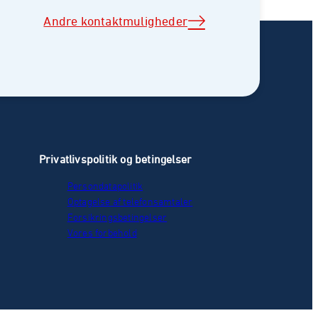
Andre kontaktmuligheder
Privatlivspolitik og betingelser
Persondatapolitik
Optagelse af telefonsamtaler
Forsikringsbetingelser
Vores forbehold