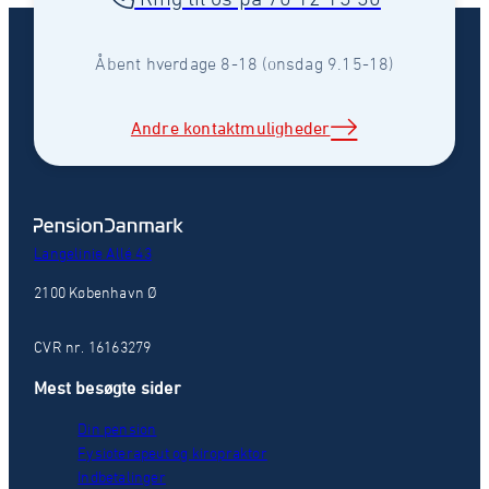
Åbent hverdage 8-18 (onsdag 9.15-18)
Andre kontaktmuligheder
Langelinie Allé 43
2100 København Ø
CVR nr. 16163279
Mest besøgte sider
Din pension
Fysioterapeut og kiropraktor
Indbetalinger