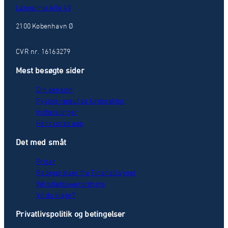
Langelinie Allé 43
2100 København Ø
CVR nr. 16163279
Mest besøgte sider
Din pension
Fysioterapeut og kiropraktor
Indbetalinger
Hent vores app
Det med småt
Priser
Redegørelser fra Finanstilsynet
Whistleblowerordning
Vil du klage?
Privatlivspolitik og betingelser