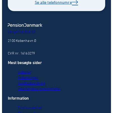
Se alle telefonnumre
Langelinie Allé 43
2100 København Ø
CVR nr. 16163279
Mest besøgte sider
Indberet
Indbetalinger
Sundhedsordning
Udenlandske virksomheder
Information
Find kundechef