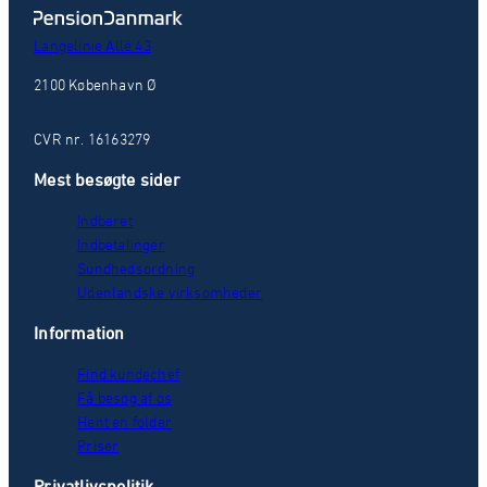
Langelinie Allé 43
2100 København Ø
CVR nr. 16163279
Mest besøgte sider
Indberet
Indbetalinger
Sundhedsordning
Udenlandske virksomheder
Information
Find kundechef
Få besøg af os
Hent en folder
Priser
Privatlivspolitik