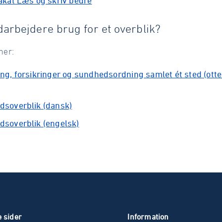
akat Læs og skriv bedre
arbejdere brug for et overblik?
her:
ng, forsikringer og sundhedsordning samlet ét sted (otte 
soverblik (dansk)
soverblik (engelsk)
 sider
Information