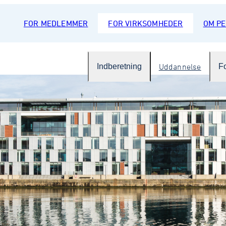
FOR MEDLEMMER
FOR VIRKSOMHEDER
OM P
Indberetning
Uddannelse
F