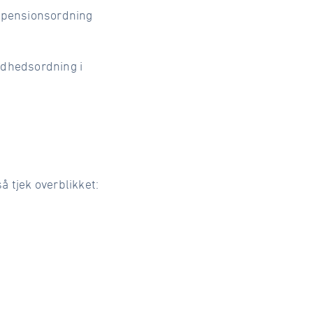
n pensionsordning
ndhedsordning i
 tjek overblikket: