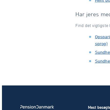
Hent pl
Har jeres med
Find det vigtigste 
Opspari
sprog)
Sundhed
Sundhed
Mest besøgte