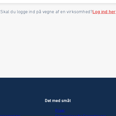
Log ind her
Skal du logge ind på vegne af en virksomhed?
r
Det med småt
Priser
g kiropraktor
Redegørelser fra Finanstilsynet