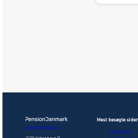
Mest besøgte side
Langelinie Allé 43
Din pension
2100 København Ø
Fysioterapeut o