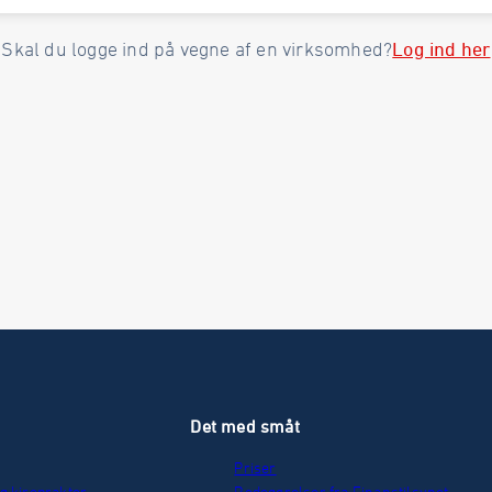
Log ind her
Skal du logge ind på vegne af en virksomhed?
r
Det med småt
Priser
g kiropraktor
Redegørelser fra Finanstilsynet