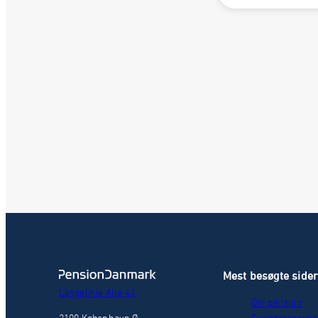
Mest besøgte side
Langelinie Allé 43
Din pension
2100 København Ø
Fysioterapeut o