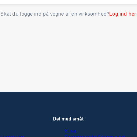
Log ind her
Skal du logge ind på vegne af en virksomhed?
r
Det med småt
Priser
g kiropraktor
Redegørelser fra Finanstilsynet