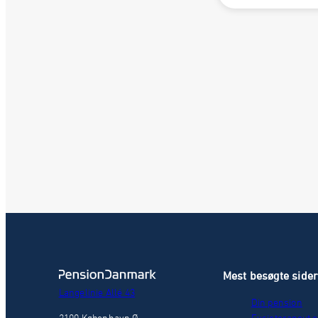
Mest besøgte side
Langelinie Allé 43
Din pension
2100 København Ø
Fysioterapeut o