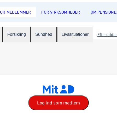
FOR MEDLEMMER
FOR VIRKSOMHEDER
OM PENSION
Forsikring
Sundhed
Livssituationer
Efterudda
Log ind som medlem