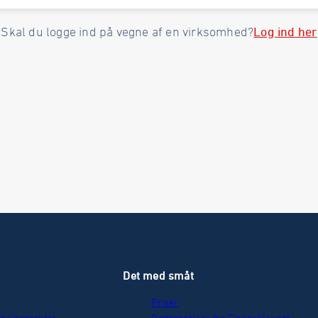
Log ind her
Skal du logge ind på vegne af en virksomhed?
r
Det med småt
Priser
g kiropraktor
Redegørelser fra Finanstilsynet