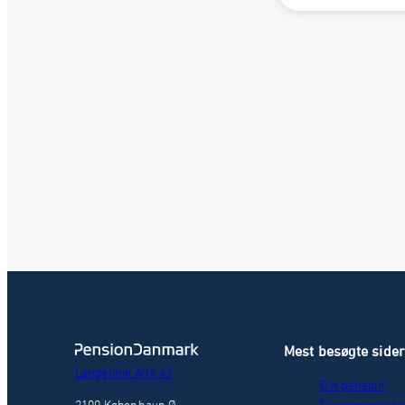
Mest besøgte side
Langelinie Allé 43
Din pension
2100 København Ø
Fysioterapeut o